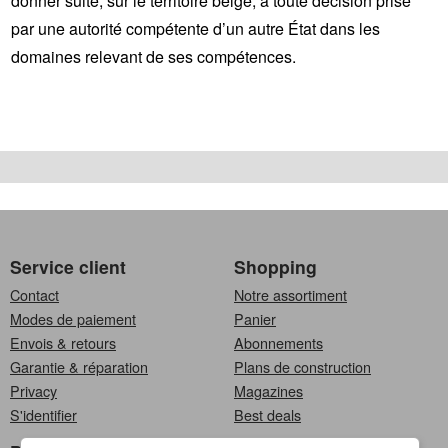
donner suite, sur le territoire belge, à toute décision prise
par une autorité compétente d’un autre État dans les
domaines relevant de ses compétences.
Service client
Shopping
Contact
Notre assortiment
Modes de paiement
Panier
Envois & retours
Abonnements
Garantie & réparation
Plans de construction
Privacy
Magazines
S'identifier
Best deals