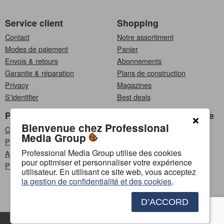
Service client
Shopping
Contact
Notre assortiment
Modes de paiement
Panier
Envois & retours
Abonnements
Garantie & réparation
Plans de construction
Privacy
Magazines
S'identifier
Best deals
Professionnel
Choisissez une langue
Bienvenue chez Professional
Clients professionnels
Nederlands
Media Group
Programme d'affiliation
Français
Professional Media Group utilise des cookies
Annoncer
pour optimiser et personnaliser votre expérience
PMG Content Lab
Suivez-nous
utilisateur. En utilisant ce site web, vous acceptez
la gestion de confidentialité et des cookies
.
D’ACCORD
Contact
Annoncer
Conditions générales
Politique de confidentialité